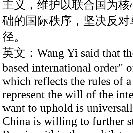
主义，维护以联合国为核
础的国际秩序，坚决反对
径。
英文：Wang Yi said that the 
based international order" o
which reflects the rules of 
represent the will of the i
want to uphold is universall
China is willing to further 