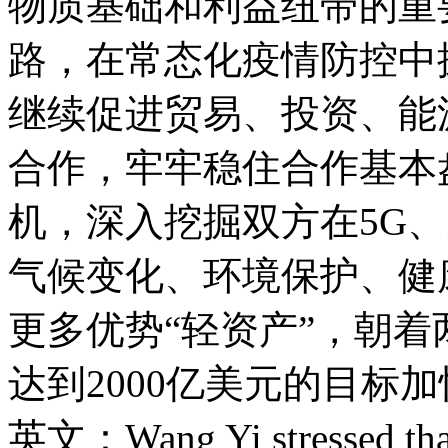
物质基础和利益纽带的重
路，在常态化疫情防控中
继续促进贸易、投资、能
合作，牢牢稳住合作基本
机，深入挖掘双方在5G
气候变化、环境保护、健
更多优势“轻资产”，朝
达到2000亿美元的目标
英文：Wang Yi stressed that 