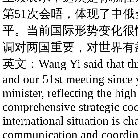
第51次会晤，体现了中
平。当前国际形势变化很
调对两国重要，对世界有
英文：Wang Yi said that this 
and our 51st meeting since 
minister, reflecting the hig
comprehensive strategic coo
international situation is c
communication and coordin