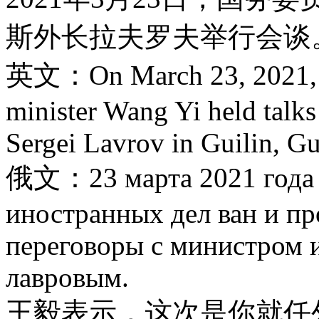
斯外长拉夫罗夫举行会谈
英文：On March 23, 2021, St
minister Wang Yi held talks
Sergei Lavrov in Guilin, G
俄文：23 марта 2021 года ч
иностранных дел ван и пр
переговоры с министром 
лавровым.
王毅表示，这次是你就任