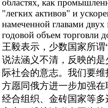
областях, как промышленн
"легких активов" и ускоре
намеченной главами двух 
годовой объем торговли д
王毅表示，少数国家所谓
说法涵义不清，反映的是
际社会的意志。我们要维
方愿同俄方进一步加强在
经合组织、金砖国家等多