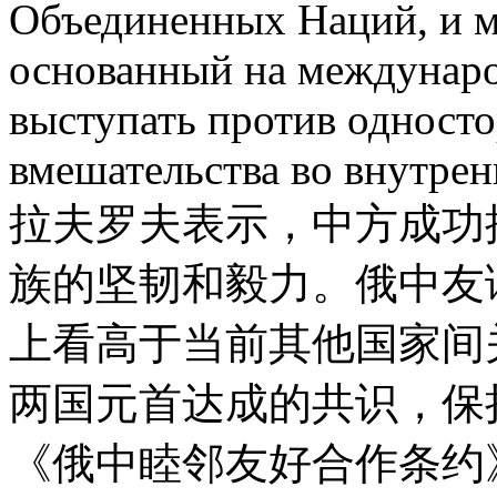
Объединенных Наций, и 
основанный на междунаро
выступать против одност
вмешательства во внутрен
拉夫罗夫表示，中方成功
族的坚韧和毅力。俄中友
上看高于当前其他国家间
两国元首达成的共识，保
《俄中睦邻友好合作条约