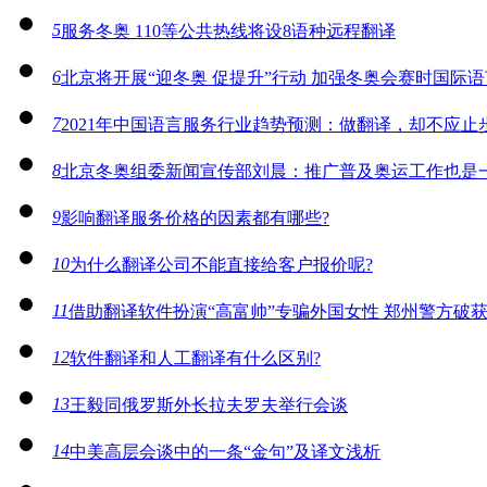
5
服务冬奥 110等公共热线将设8语种远程翻译
6
北京将开展“迎冬奥 促提升”行动 加强冬奥会赛时国际
7
2021年中国语言服务行业趋势预测：做翻译，却不应止
8
北京冬奥组委新闻宣传部刘晨：推广普及奥运工作也是一
9
影响翻译服务价格的因素都有哪些?
10
为什么翻译公司不能直接给客户报价呢?
11
借助翻译软件扮演“高富帅”专骗外国女性 郑州警方破获
12
软件翻译和人工翻译有什么区别?
13
王毅同俄罗斯外长拉夫罗夫举行会谈
14
中美高层会谈中的一条“金句”及译文浅析